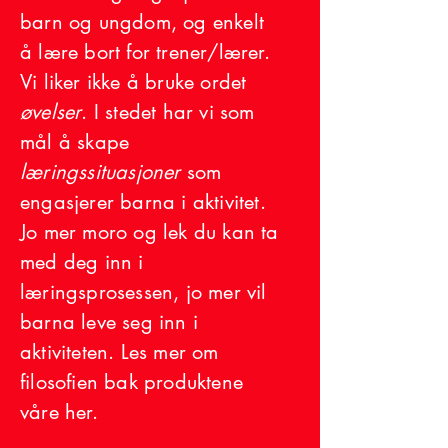
barn og ungdom, og enkelt
å lære bort for trener/lærer.
Vi liker ikke å bruke ordet
øvelser
. I stedet har vi som
mål å skape
læringssituasjoner
som
engasjerer barna i aktivitet.
Jo mer moro og lek du kan ta
med deg inn i
læringsprosessen, jo mer vil
barna leve seg inn i
aktiviteten. Les mer om
filosofien bak produktene
våre her.