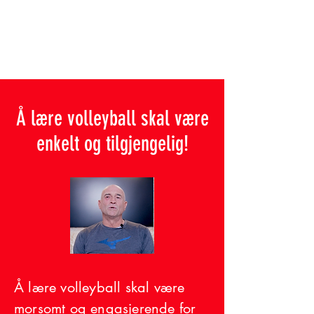
Å lære volleyball skal være
enkelt og tilgjengelig!
Å lære volleyball skal være
morsomt og engasjerende for